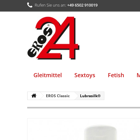
Rufen Sie uns an:
+49 6502 910019
Gleitmittel
Sextoys
Fetish
M
EROS Classic
Lubrasilk®