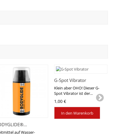
G-Spot Vibrator
Klein aber OHO! Dieser G-
Spot Vibrator ist der...
1,00 €
In den Warenkorb
DYGLIDE®...
BODYGLID
eitmittel auf Wasser-
Silikon Gleit