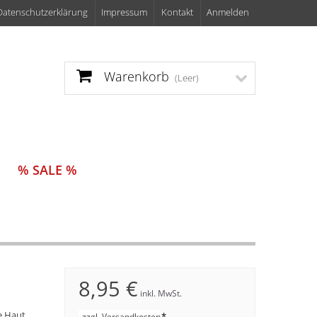
Datenschutzerklärung
Impressum
Kontakt
Anmelden
Warenkorb
(Leer)
% SALE %
8,95 €
inkl. MwSt.
e Haut.
*
zzgl. Versandkosten