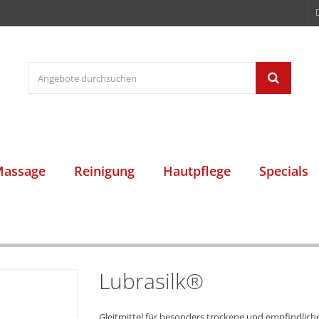
assage
Reinigung
Hautpflege
Specials
Lubrasilk®
Gleitmittel für besonders trockene und empfindlich