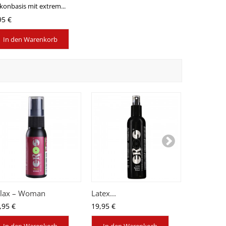
ikonbasis mit extrem...
Sextoys geei
95 €
8,95 €
In den Warenkorb
In den
Extended.
13,95 €
In den
lax – Woman
Latex...
,95 €
19,95 €