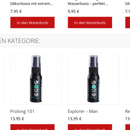
Silikonbasis mit extrem...
Wasserbasis – perfekt...
Sil
7,95 €
9,95 €
7,
In den Warenkorb
In den Warenkorb
EN KATEGORIE:
Prolong 101
Explorer – Man
Re
13,95 €
13,95 €
13