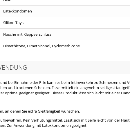
Latexkondomen
Silikon Toys
Flasche mit Klappverschluss
Dimethicone, Dimethiconol, Cyclomethicone
NWENDUNG
en und bei Einnahme der Pille kann es beim Intimverkehr zu Schmerzen u
chen und trockenen Scheiden. Es vermittelt ein angenehm seidiges Hautgefü
ker optimal geeignet geeignet.
Dieses Produkt lässt sich leicht mit einer H
n, an denen Sie extra Gleitfähigkeit wünschen.
ufbewahren. Kein Verhütungsmittel. Lässt sich mit Seife leicht von der Hau
etzen. Zur Anwendung mit Latexkondomen geeignet!