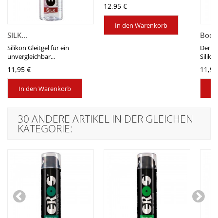
12,95 €
In den Warenkorb
SILK...
Body
Silikon Gleitgel für ein
Der Kl
unvergleichbar...
Silikon
11,95 €
11,95
In den Warenkorb
In
30 ANDERE ARTIKEL IN DER GLEICHEN
KATEGORIE: