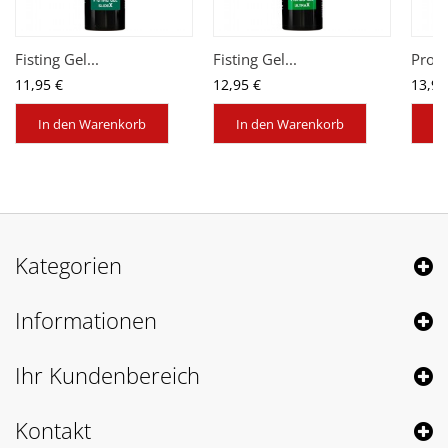
Fisting Gel...
Fisting Gel...
Prol
11,95 €
12,95 €
13,95
In den Warenkorb
In den Warenkorb
In
Kategorien
Informationen
Ihr Kundenbereich
Kontakt