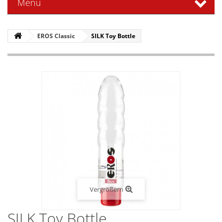
Menü
EROS Classic
SILK Toy Bottle
Vergrößern
SILK Toy Bottle