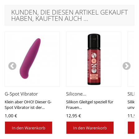
KUNDEN, DIE DIESEN ARTIKEL GEKAUFT
HABEN, KAUFTEN AUCH ...
G-Spot Vibrator
Silicone...
SILK..
Klein aber OHO! Dieser G-
Silikon Gleitgel speziell für
Siliko
Spot Vibrator ist der...
Frauen...
unverg
1,00 €
12,95 €
11,95
In den Warenkorb
In den Warenkorb
In