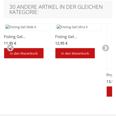
30 ANDERE ARTIKEL IN DER GLEICHEN
KATEGORIE:
Fisting Gel...
Fisting Gel...
11,95 €
12,95 €
In den Warenkorb
In den Warenkorb
Prol
13,95
In