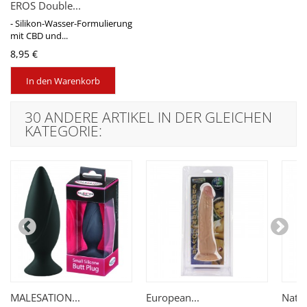
EROS Double...
- Silikon-Wasser-Formulierung
mit CBD und...
8,95 €
In den Warenkorb
30 ANDERE ARTIKEL IN DER GLEICHEN
KATEGORIE:
MALESATION...
European...
Natur