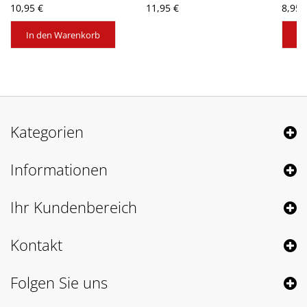
10,95 €
11,95 €
8,95 
In den Warenkorb
In
Kategorien
Informationen
Ihr Kundenbereich
Kontakt
Folgen Sie uns