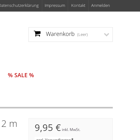
Datenschutzerklärung
Impressum
Kontakt
Anmelden
Warenkorb
(Leer)
% SALE %
 2 m
9,95 €
inkl. MwSt.
*
zzgl. Versandkosten