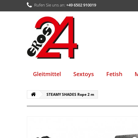
Rufen Sie uns an:
+49 6502 910019
Gleitmittel
Sextoys
Fetish
M
STEAMY SHADES Rope 2 m