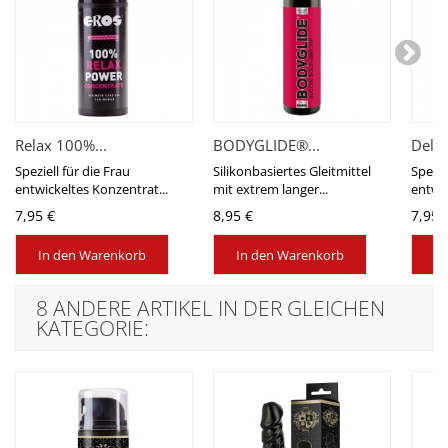
Relax 100%...
BODYGLIDE®...
Delay
Speziell für die Frau
Silikonbasiertes Gleitmittel
Spezie
entwickeltes Konzentrat...
mit extrem langer...
entwic
7,95 €
8,95 €
7,95 
In den Warenkorb
In den Warenkorb
In
8 ANDERE ARTIKEL IN DER GLEICHEN
KATEGORIE: