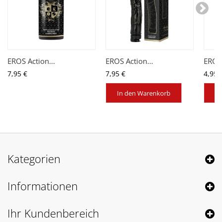
EROS Action...
EROS Action...
EROS 
7,95 €
7,95 €
4,95 
In den Warenkorb
In
Kategorien
Informationen
Ihr Kundenbereich