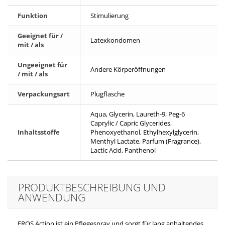
Funktion
Stimulierung
Geeignet für /
Latexkondomen
mit / als
Ungeeignet für
Andere Körperöffnungen
/ mit / als
Verpackungsart
Plugflasche
Aqua, Glycerin, Laureth-9, Peg-6
Caprylic / Capric Glycerides,
Inhaltsstoffe
Phenoxyethanol, Ethylhexylglycerin,
Menthyl Lactate, Parfum (Fragrance),
Lactic Acid, Panthenol
PRODUKTBESCHREIBUNG UND
ANWENDUNG
EROS Action ist ein Pflegespray und sorgt für lang anhaltendes